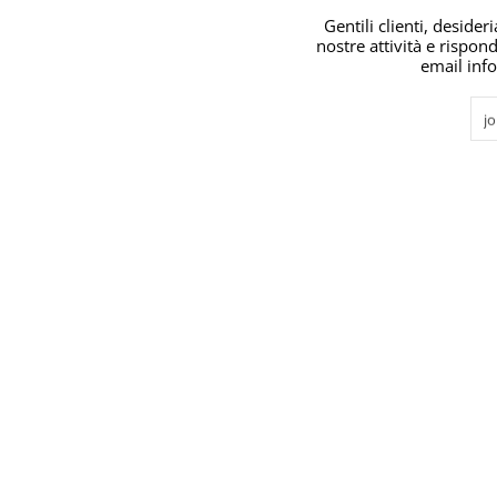
Gentili clienti, deside
nostre attività e rispond
email inf
Ema